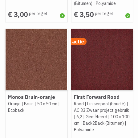
(Bitumen)
|
Polyamide
€ 3,00
€ 3,50
per tegel
per tegel
actie
Monos Bruin-oranje
First Forward Rood
Oranje
|
Bruin
|
50 x 50 cm
|
Rood
|
Lussenpool (bouclé)
|
Ecoback
AC 33 Zwaar project gebruik
|
6,2
|
Gemêleerd
|
100 x 100
cm
|
Back2Back (Bitumen)
|
Polyamide