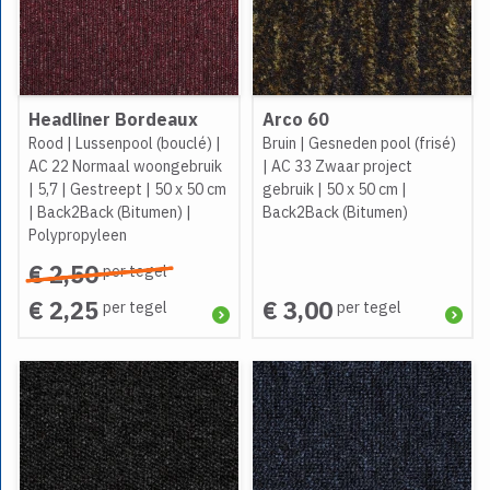
Headliner Bordeaux
Arco 60
Rood
|
Lussenpool (bouclé)
|
Bruin
|
Gesneden pool (frisé)
AC 22 Normaal woongebruik
|
AC 33 Zwaar project
|
5,7
|
Gestreept
|
50 x 50 cm
gebruik
|
50 x 50 cm
|
|
Back2Back (Bitumen)
|
Back2Back (Bitumen)
Polypropyleen
€ 2,50
per tegel
€ 2,25
€ 3,00
per tegel
per tegel