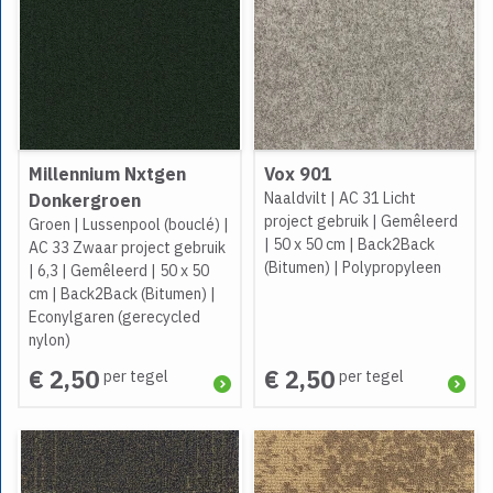
Millennium Nxtgen
Vox 901
Naaldvilt
|
AC 31 Licht
Donkergroen
project gebruik
|
Gemêleerd
Groen
|
Lussenpool (bouclé)
|
|
50 x 50 cm
|
Back2Back
AC 33 Zwaar project gebruik
(Bitumen)
|
Polypropyleen
|
6,3
|
Gemêleerd
|
50 x 50
cm
|
Back2Back (Bitumen)
|
Econylgaren (gerecycled
nylon)
€ 2,50
€ 2,50
per tegel
per tegel