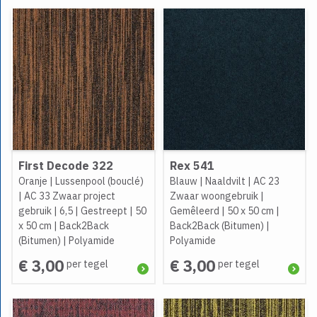
First Decode 322
Rex 541
Oranje
|
Lussenpool (bouclé)
Blauw
|
Naaldvilt
|
AC 23
|
AC 33 Zwaar project
Zwaar woongebruik
|
gebruik
|
6,5
|
Gestreept
|
50
Gemêleerd
|
50 x 50 cm
|
x 50 cm
|
Back2Back
Back2Back (Bitumen)
|
(Bitumen)
|
Polyamide
Polyamide
€ 3,00
€ 3,00
per tegel
per tegel