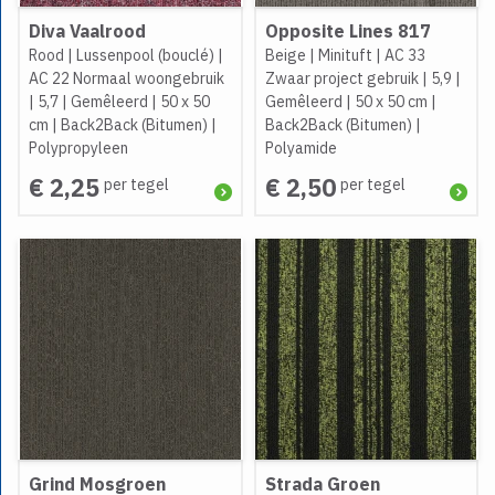
Diva Vaalrood
Opposite Lines 817
Rood
|
Lussenpool (bouclé)
|
Beige
|
Minituft
|
AC 33
AC 22 Normaal woongebruik
Zwaar project gebruik
|
5,9
|
|
5,7
|
Gemêleerd
|
50 x 50
Gemêleerd
|
50 x 50 cm
|
cm
|
Back2Back (Bitumen)
|
Back2Back (Bitumen)
|
Polypropyleen
Polyamide
€ 2,25
€ 2,50
per tegel
per tegel
Grind Mosgroen
Strada Groen