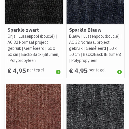
Sparkle zwart
Sparkle Blauw
Grijs
|
Lussenpool (bouclé)
|
Blauw
|
Lussenpool (bouclé)
|
AC 32 Normaal project
AC 32 Normaal project
gebruik
|
Gemêleerd
|
50 x
gebruik
|
Gemêleerd
|
50 x
50 cm
|
Back2Back (Bitumen)
50 cm
|
Back2Back (Bitumen)
|
Polypropyleen
|
Polypropyleen
€ 4,95
€ 4,95
per tegel
per tegel