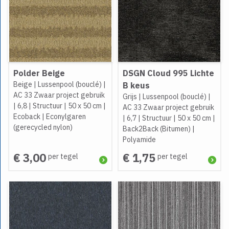
Polder Beige
DSGN Cloud 995 Lichte
Beige
|
Lussenpool (bouclé)
|
B keus
AC 33 Zwaar project gebruik
Grijs
|
Lussenpool (bouclé)
|
|
6,8
|
Structuur
|
50 x 50 cm
|
AC 33 Zwaar project gebruik
Ecoback
|
Econylgaren
|
6,7
|
Structuur
|
50 x 50 cm
|
(gerecycled nylon)
Back2Back (Bitumen)
|
Polyamide
€ 3,00
€ 1,75
per tegel
per tegel