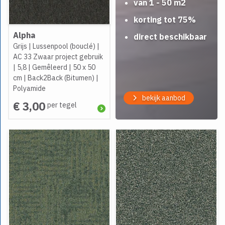
van 1 - 50 m2
korting tot 75%
Alpha
direct beschikbaar
Grijs
|
Lussenpool (bouclé)
|
AC 33 Zwaar project gebruik
|
5,8
|
Gemêleerd
|
50 x 50
cm
|
Back2Back (Bitumen)
|
Polyamide
bekijk aanbod
€ 3,00
per tegel