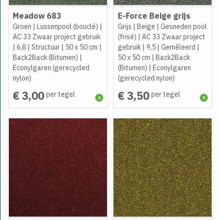
Meadow 683
E-Force Beige grijs
Groen
|
Lussenpool (bouclé)
|
Grijs
|
Beige
|
Gesneden pool
AC 33 Zwaar project gebruik
(frisé)
|
AC 33 Zwaar project
|
6,8
|
Structuur
|
50 x 50 cm
|
gebruik
|
9,5
|
Gemêleerd
|
Back2Back (Bitumen)
|
50 x 50 cm
|
Back2Back
Econylgaren (gerecycled
(Bitumen)
|
Econylgaren
nylon)
(gerecycled nylon)
€ 3,00
€ 3,50
per tegel
per tegel