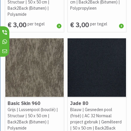
Structuur
|
50 x 50 cm
|
cm
|
Back2Back (Bitumen)
|
Back2Back (Bitumen)
|
Polypropyleen
Polyamide
€ 3,00
€ 3,00
per tegel
per tegel
Basic Skin 960
Jade 80
Grijs
|
Lussenpool (bouclé)
|
Blauw
|
Gesneden pool
Structuur
|
50 x 50 cm
|
(frisé)
|
AC 32 Normaal
Back2Back (Bitumen)
|
project gebruik
|
Gemêleerd
Polyamide
|
50 x 50 cm
|
Back2Back