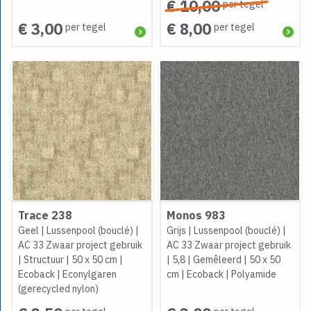
€ 10,00
per tegel
€ 3,00
€ 8,00
per tegel
per tegel
Trace 238
Monos 983
Geel
|
Lussenpool (bouclé)
|
Grijs
|
Lussenpool (bouclé)
|
AC 33 Zwaar project gebruik
AC 33 Zwaar project gebruik
|
Structuur
|
50 x 50 cm
|
|
5,8
|
Gemêleerd
|
50 x 50
Ecoback
|
Econylgaren
cm
|
Ecoback
|
Polyamide
(gerecycled nylon)