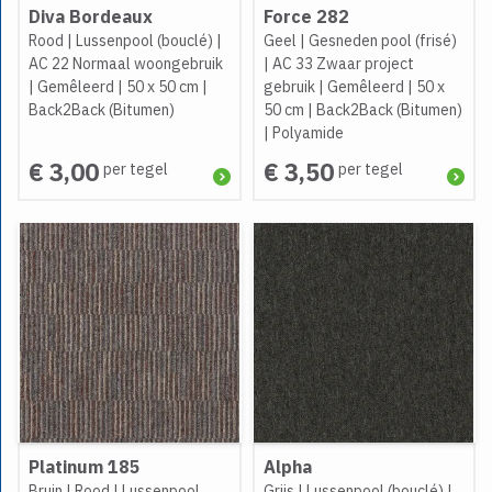
Diva Bordeaux
Force 282
Rood
|
Lussenpool (bouclé)
|
Geel
|
Gesneden pool (frisé)
AC 22 Normaal woongebruik
|
AC 33 Zwaar project
|
Gemêleerd
|
50 x 50 cm
|
gebruik
|
Gemêleerd
|
50 x
Back2Back (Bitumen)
50 cm
|
Back2Back (Bitumen)
|
Polyamide
€ 3,00
€ 3,50
per tegel
per tegel
Platinum 185
Alpha
Bruin
|
Rood
|
Lussenpool
Grijs
|
Lussenpool (bouclé)
|