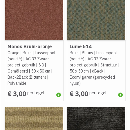
Monos Bruin-oranje
Lume 514
Oranje
|
Bruin
|
Lussenpool
Bruin
|
Blauw
|
Lussenpool
(bouclé)
|
AC 33 Zwaar
(bouclé)
|
AC 33 Zwaar
project gebruik
|
5,8
|
project gebruik
|
Structuur
|
Gemêleerd
|
50 x 50 cm
|
50 x 50 cm
|
dBack
|
Back2Back (Bitumen)
|
Econylgaren (gerecycled
Polyamide
nylon)
€ 3,00
€ 3,00
per tegel
per tegel