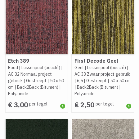
Etch 389
First Decode Geel
Rood
|
Lussenpool (bouclé)
|
Geel
|
Lussenpool (bouclé)
|
AC 32 Normaal project
AC 33 Zwaar project gebruik
gebruik
|
Gestreept
|
50 x 50
|
6,5
|
Gestreept
|
50 x 50 cm
cm
|
Back2Back (Bitumen)
|
|
Back2Back (Bitumen)
|
Polyamide
Polyamide
€ 3,00
€ 2,50
per tegel
per tegel