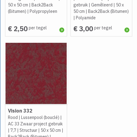
50 x 50 cm
|
Back2Back
gebruik
|
Gemêleerd
|
50 x
(Bitumen)
|
Polypropyleen
50 cm
|
Back2Back (Bitumen)
|
Polyamide
€ 2,50
€ 3,00
per tegel
per tegel
Vision 332
Rood
|
Lussenpool (bouclé)
|
AC 33 Zwaar project gebruik
|
7,7
|
Structuur
|
50 x 50 cm
|
Back2Back (Bitumen)
|