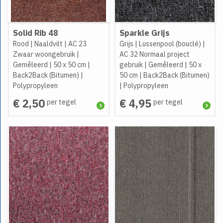
Solid Rib 48
Sparkle Grijs
Rood
|
Naaldvilt
|
AC 23
Grijs
|
Lussenpool (bouclé)
|
Zwaar woongebruik
|
AC 32 Normaal project
Gemêleerd
|
50 x 50 cm
|
gebruik
|
Gemêleerd
|
50 x
Back2Back (Bitumen)
|
50 cm
|
Back2Back (Bitumen)
Polypropyleen
|
Polypropyleen
€ 2,50
€ 4,95
per tegel
per tegel