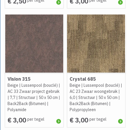
€ 2,50
€ 3,00
per tegel
per tegel
Vision 315
Crystal 685
Beige
|
Lussenpool (bouclé)
|
Beige
|
Lussenpool (bouclé)
|
AC 33 Zwaar project gebruik
AC 23 Zwaar woongebruik
|
|
7,7
|
Structuur
|
50 x 50 cm
|
6,0
|
Structuur
|
50 x 50 cm
|
Back2Back (Bitumen)
|
Back2Back (Bitumen)
|
Polyamide
Polypropyleen
€ 3,00
€ 3,00
per tegel
per tegel