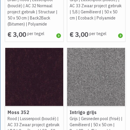
(bouclé)
|
AC 32 Normaal
AC 33 Zwaar project gebruik
project gebruik
|
Structuur
|
|
5,8
|
Gemêleerd
|
50 x 50
50 x 50 cm
|
Back2Back
cm
|
Ecoback
|
Polyamide
(Bitumen)
|
Polyamide
€ 3,00
€ 3,00
per tegel
per tegel
Moss 352
Intrigo grijs
Rood
|
Lussenpool (bouclé)
|
Grijs
|
Gesneden pool (frisé)
|
AC 33 Zwaar project gebruik
Gemêleerd
|
50 x 50 cm
|