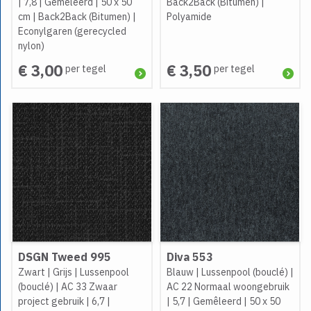
|
7,8
|
Gemêleerd
|
50 x 50
Back2Back (Bitumen)
|
cm
|
Back2Back (Bitumen)
|
Polyamide
Econylgaren (gerecycled
nylon)
€ 3,00
€ 3,50
per tegel
per tegel
DSGN Tweed 995
Diva 553
Zwart
|
Grijs
|
Lussenpool
Blauw
|
Lussenpool (bouclé)
|
(bouclé)
|
AC 33 Zwaar
AC 22 Normaal woongebruik
project gebruik
|
6,7
|
|
5,7
|
Gemêleerd
|
50 x 50