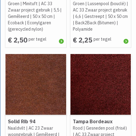
Groen
|
Minituft
|
AC 33
Groen
|
Lussenpool (bouclé)
|
Zwaar project gebruik
|
5,5
|
AC 33 Zwaar project gebruik
Gemêleerd
|
50 x 50 cm
|
|
6,6
|
Gestreept
|
50 x 50 cm
Ecoback
|
Econylgaren
|
Back2Back (Bitumen)
|
(gerecycled nylon)
Polyamide
€ 2,50
€ 2,25
per tegel
per tegel
Solid Rib 94
Tampa Bordeaux
Naaldvilt
|
AC 23 Zwaar
Rood
|
Gesneden pool (frisé)
woongebruik
|
Gemêleerd
|
|
AC 33 Zwaar project