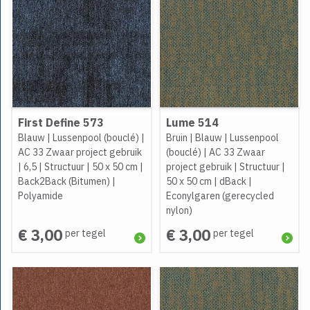
First Define 573
Lume 514
Blauw
|
Lussenpool (bouclé)
|
Bruin
|
Blauw
|
Lussenpool
AC 33 Zwaar project gebruik
(bouclé)
|
AC 33 Zwaar
|
6,5
|
Structuur
|
50 x 50 cm
|
project gebruik
|
Structuur
|
Back2Back (Bitumen)
|
50 x 50 cm
|
dBack
|
Polyamide
Econylgaren (gerecycled
nylon)
€ 3,00
€ 3,00
per tegel
per tegel