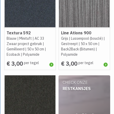
Textura 592
Line Ations 900
Blauw
|
Minituft
|
AC 33
Grijs
|
Lussenpool (bouclé)
|
Zwaar project gebruik
|
Gestreept
|
50 x 50 cm
|
Gemêleerd
|
50 x 50 cm
|
Back2Back (Bitumen)
|
Ecoback
|
Polyamide
Polyamide
€ 3,00
€ 3,00
per tegel
per tegel
CHECK ONZE
RESTKANSJES