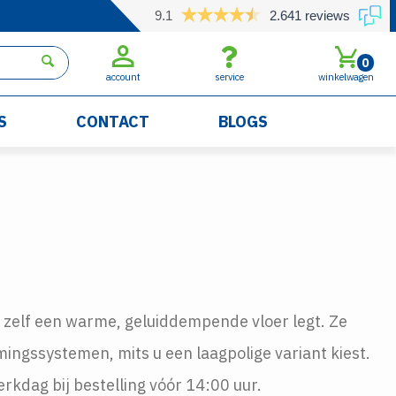
9.1
2.641 reviews
0
account
service
winkelwagen
S
CONTACT
BLOGS
u zelf een warme, geluiddempende vloer legt. Ze
ingssystemen, mits u een laagpolige variant kiest.
erkdag bij bestelling vóór 14:00 uur.