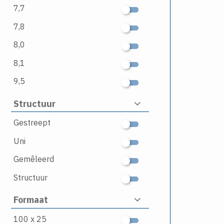
7,7
7,8
8,0
8,1
9,5
Structuur
Gestreept
Uni
Gemêleerd
Structuur
Formaat
100 x 25