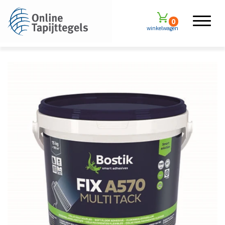
0
winkelwagen