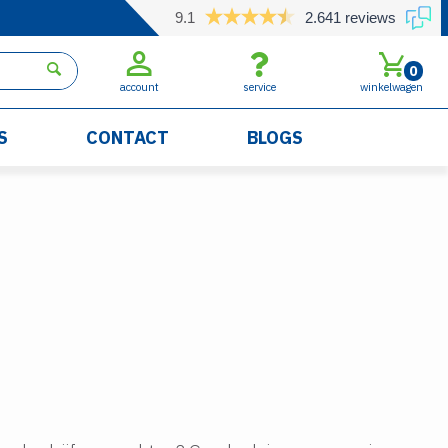
9.1
2.641 reviews
0
account
service
winkelwagen
S
CONTACT
BLOGS