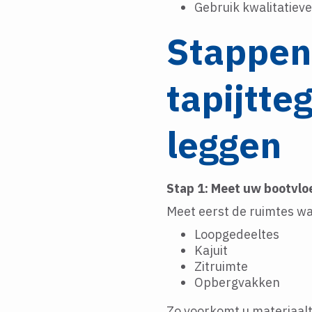
Gebruik kwalitatieve 
Stappen
tapijtte
leggen
Stap 1: Meet uw bootvlo
Meet eerst de ruimtes wa
Loopgedeeltes
Kajuit
Zitruimte
Opbergvakken
Zo voorkomt u materiaalt