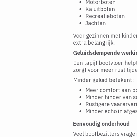
Motorboten
Kajuitboten
Recreatieboten
Jachten
Voor gezinnen met kinder
extra belangrijk.
Geluidsdempende werki
Een tapijt bootvloer help
zorgt voor meer rust tijd
Minder geluid betekent:
Meer comfort aan b
Minder hinder van s
Rustigere vaarervar
Minder echo in afge
Eenvoudig onderhoud
Veel bootbezitters vragen