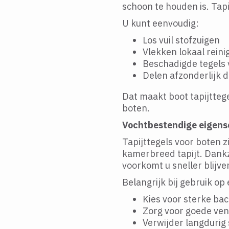
schoon te houden is. Tapi
U kunt eenvoudig:
Los vuil stofzuigen
Vlekken lokaal reini
Beschadigde tegels
Delen afzonderlijk d
Dat maakt boot tapijtteg
boten.
Vochtbestendige eigen
Tapijttegels voor boten z
kamerbreed tapijt. Dankz
voorkomt u sneller blijv
Belangrijk bij gebruik op
Kies voor sterke ba
Zorg voor goede vent
Verwijder langdurig 