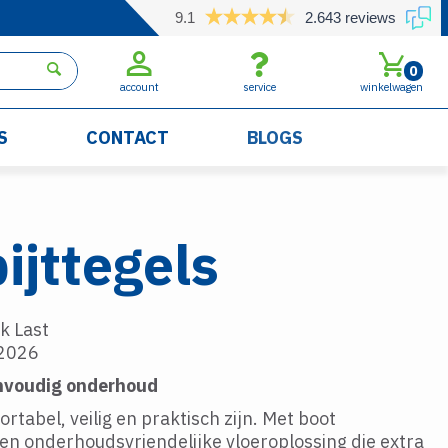
9.1
2.643 reviews
0
account
service
winkelwagen
S
CONTACT
BLOGS
ijttegels
k Last
-2026
envoudig onderhoud
tabel, veilig en praktisch zijn. Met boot
 een onderhoudsvriendelijke vloeroplossing die extra