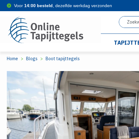
Voor
14:00 besteld
, dezelfde werkdag verzonden
TAPIJTT
Home
Blogs
Boot tapijttegels