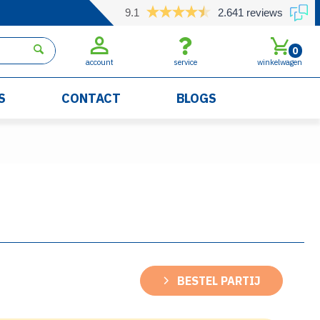
9.1
2.641 reviews
0
account
service
winkelwagen
S
CONTACT
BLOGS
BESTEL PARTIJ