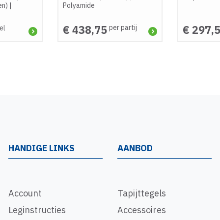
en)
|
Polyamide
€ 438,75
€ 297,
per partij
el
HANDIGE LINKS
AANBOD
Account
Tapijttegels
Leginstructies
Accessoires