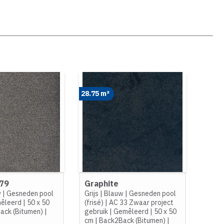
28.75 m²
079
Graphite
w
|
Gesneden pool
Grijs
|
Blauw
|
Gesneden pool
êleerd
|
50 x 50
(frisé)
|
AC 33 Zwaar project
ack (Bitumen)
|
gebruik
|
Gemêleerd
|
50 x 50
cm
|
Back2Back (Bitumen)
|