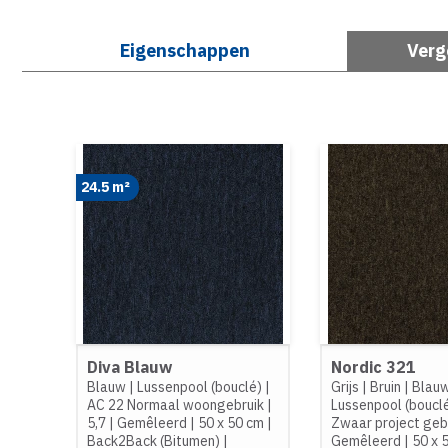
Eigenschappen
Verg
24.5 m²
Diva Blauw
Nordic 321
Blauw
|
Lussenpool (bouclé)
|
Grijs
|
Bruin
|
Blau
AC 22 Normaal woongebruik
|
Lussenpool (boucl
5,7
|
Gemêleerd
|
50 x 50 cm
|
Zwaar project geb
Back2Back (Bitumen)
|
Gemêleerd
|
50 x 