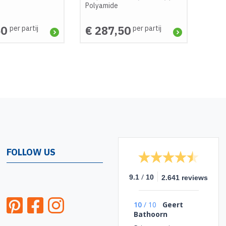
Polyamide
50
€ 287,50
per partij
per partij
FOLLOW US
/
9.1
10
2.641 reviews
10
/
10
Geert
Bathoorn