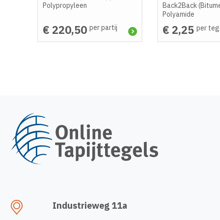
Polypropyleen
Back2Back (Bitum
Polyamide
€ 220,50
€ 2,25
per partij
per teg
Industrieweg 11a