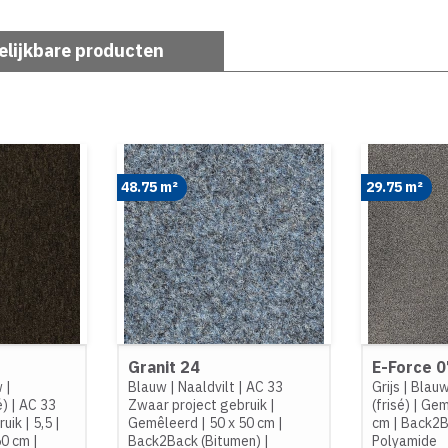
elijkbare producten
48.75 m²
29.75 m²
Granit 24
E-Force 
w
|
Blauw
|
Naaldvilt
|
AC 33
Grijs
|
Blau
é)
|
AC 33
Zwaar project gebruik
|
(frisé)
|
Gem
ruik
|
5,5
|
Gemêleerd
|
50 x 50 cm
|
cm
|
Back2B
50 cm
|
Back2Back (Bitumen)
|
Polyamide