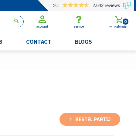
9.1
2.642 reviews
0
account
service
winkelwagen
S
CONTACT
BLOGS
BESTEL PARTIJ