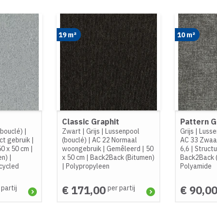
19 m²
10 m²
Classic Graphit
Pattern G
(bouclé)
|
Zwart
|
Grijs
|
Lussenpool
Grijs
|
Lusse
ct gebruik
|
(bouclé)
|
AC 22 Normaal
AC 33 Zwaar
50 x 50 cm
|
woongebruik
|
Gemêleerd
|
50
6,6
|
Structu
en)
|
x 50 cm
|
Back2Back (Bitumen)
Back2Back 
cycled
|
Polypropyleen
Polyamide
€ 171,00
€ 90,0
 partij
per partij