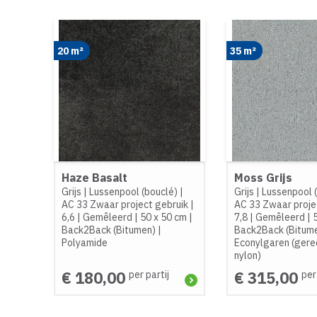
20 m²
35 m²
Haze Basalt
Moss Grijs
Grijs
|
Lussenpool (bouclé)
|
Grijs
|
Lussenpool 
AC 33 Zwaar project gebruik
|
AC 33 Zwaar proje
6,6
|
Gemêleerd
|
50 x 50 cm
|
7,8
|
Gemêleerd
|
Back2Back (Bitumen)
|
Back2Back (Bitum
Polyamide
Econylgaren (gere
nylon)
€ 180,00
€ 315,00
per partij
per