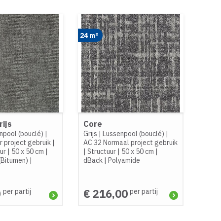
24 m²
rijs
Core
npool (bouclé)
|
Grijs
|
Lussenpool (bouclé)
|
 project gebruik
|
AC 32 Normaal project gebruik
ur
|
50 x 50 cm
|
|
Structuur
|
50 x 50 cm
|
(Bitumen)
|
dBack
|
Polyamide
0
€ 216,00
per partij
per partij