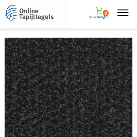
0
winkelwagen