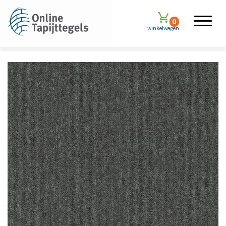
0
winkelwagen