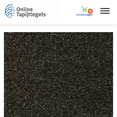
0
winkelwagen