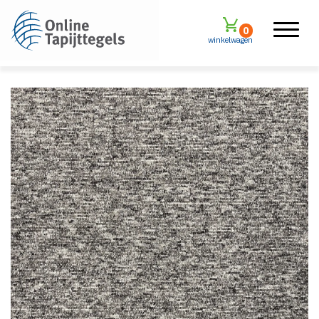
0
winkelwagen