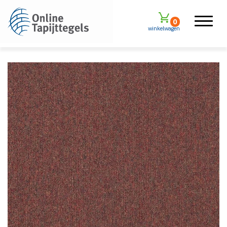
0
winkelwagen