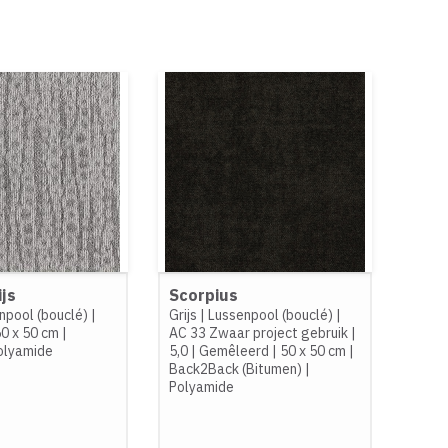
js
Scorpius
npool (bouclé)
|
Grijs
|
Lussenpool (bouclé)
|
0 x 50 cm
|
AC 33 Zwaar project gebruik
|
olyamide
5,0
|
Gemêleerd
|
50 x 50 cm
|
Back2Back (Bitumen)
|
Polyamide