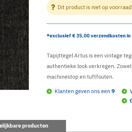
Dit product is niet op voorraad
*exclusief €
35,00
verzendkosten in 
Tapijttegel Artus is een vintage t
authentieke look verkregen. Zowel i
machinestop en tuftfouten.
Klanten geven ons een
9
elijkbare producten