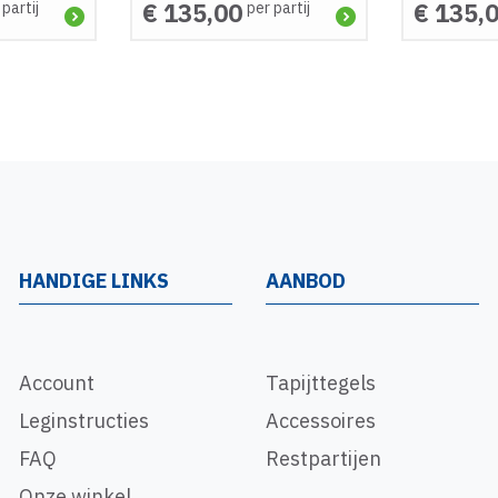
€ 135,00
€ 135,
 partij
per partij
HANDIGE LINKS
AANBOD
Account
Tapijttegels
Leginstructies
Accessoires
FAQ
Restpartijen
Onze winkel