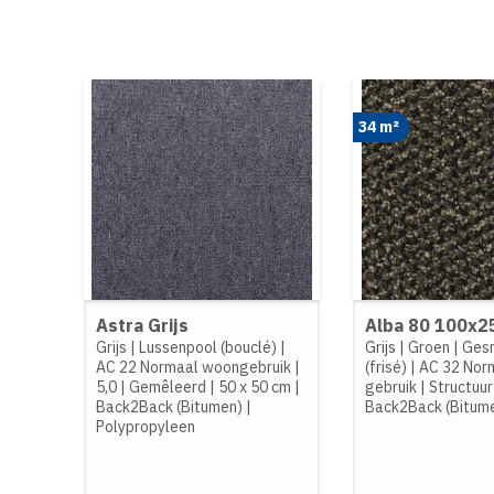
34 m²
Astra Grijs
Alba 80 100x
Grijs
|
Lussenpool (bouclé)
|
Grijs
|
Groen
|
Ges
AC 22 Normaal woongebruik
|
(frisé)
|
AC 32 Norm
5,0
|
Gemêleerd
|
50 x 50 cm
|
gebruik
|
Structuur
Back2Back (Bitumen)
|
Back2Back (Bitum
Polypropyleen