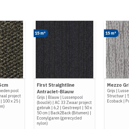
15 m²
15 m²
25cm
First Straightline
Mezzo Gri
neden pool
Grijs
|
Lusse
Antraciet-Blauw
aal project
Structuur
|
5
Grijs
|
Blauw
|
Lussenpool
|
100 x 25
|
Ecoback
|
P
(bouclé)
|
AC 33 Zwaar project
en)
gebruik
|
6,2
|
Gestreept
|
50 x
50 cm
|
Back2Back (Bitumen)
|
Econylgaren (gerecycled
nylon)