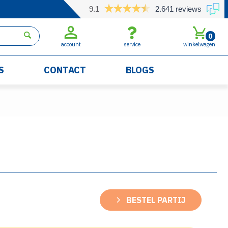
9.1
2.641 reviews
0
account
service
winkelwagen
S
CONTACT
BLOGS
BESTEL PARTIJ