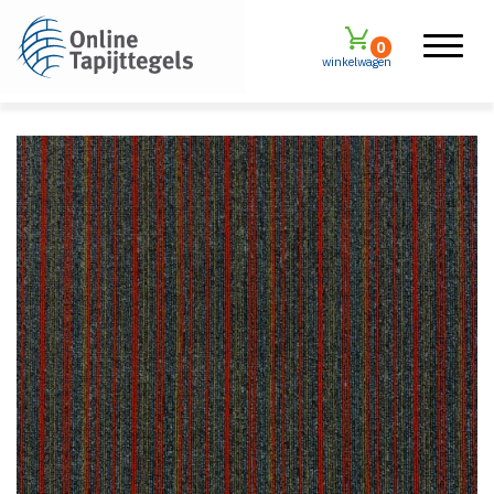
0
winkelwagen