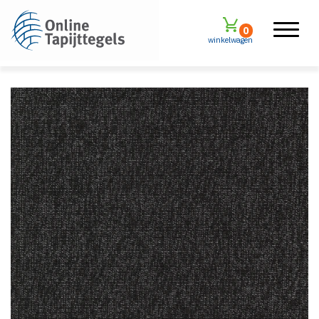
0
winkelwagen