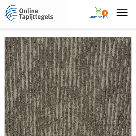
0
winkelwagen