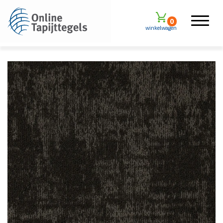
0
winkelwagen