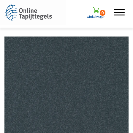
0
winkelwagen