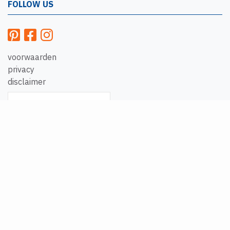
FOLLOW US
voorwaarden
privacy
disclaimer
/
9.1
10
2.641 reviews
10
/
10
F Kuiken
Het bedrijf is prima
komt afspraak na en
een snelle levering