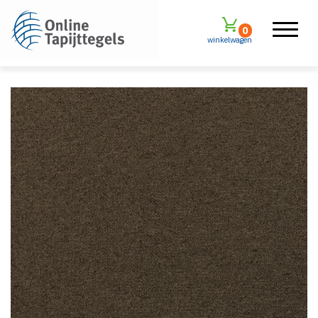
0
winkelwagen