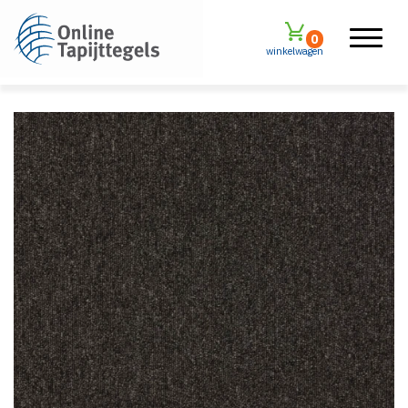
0
winkelwagen