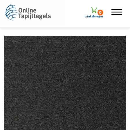
0
winkelwagen