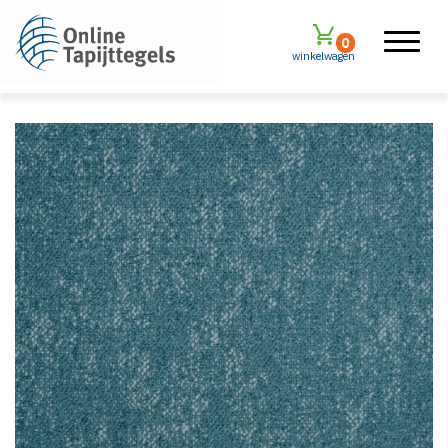
0
winkelwagen