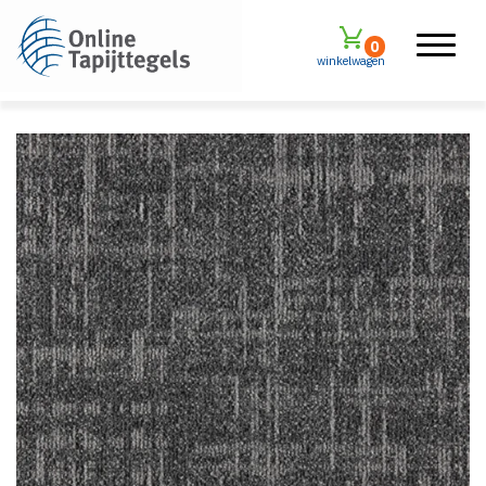
0
winkelwagen