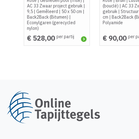
Rose
|
Gesneden pool (frisé)
|
Rose
|
Bruin
|
Luss
AC 33 Zwaar project gebruik
|
(bouclé)
|
AC 33 Zw
9,5
|
Gemêleerd
|
50 x 50 cm
|
gebruik
|
Structuur
Back2Back (Bitumen)
|
cm
|
Back2Back (B
Econylgaren (gerecycled
Polyamide
nylon)
€ 528,00
€ 90,00
per partij
per pa