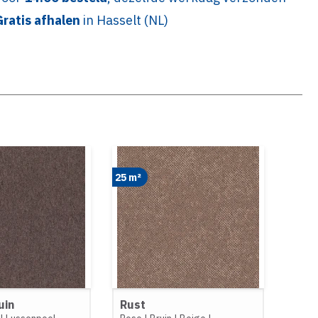
Gratis afhalen
in Hasselt (NL)
25 m²
uin
Rust