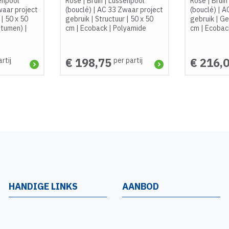
enpool
Rose
|
Bruin
|
Lussenpool
Rose
|
Bruin
aar project
(bouclé)
|
AC 33 Zwaar project
(bouclé)
|
AC
|
50 x 50
gebruik
|
Structuur
|
50 x 50
gebruik
|
Ge
itumen)
|
cm
|
Ecoback
|
Polyamide
cm
|
Ecobac
€ 198,75
€ 216,
rtij
per partij
HANDIGE LINKS
AANBOD