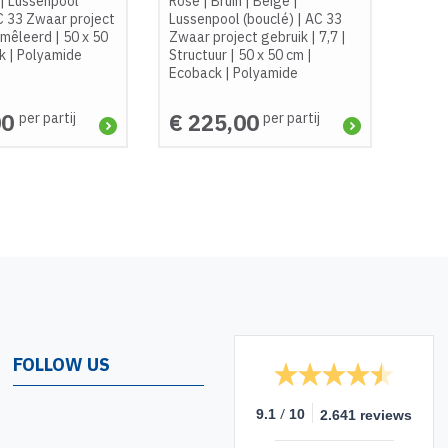
|
Lussenpool
Rose
|
Bruin
|
Beige
|
 33 Zwaar project
Lussenpool (bouclé)
|
AC 33
mêleerd
|
50 x 50
Zwaar project gebruik
|
7,7
|
k
|
Polyamide
Structuur
|
50 x 50 cm
|
Ecoback
|
Polyamide
00
€ 225,00
per partij
per partij
FOLLOW US
/
9.1
10
2.641 reviews