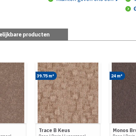
elijkbare producten
39.75 m²
24 m²
Trace B Keus
Monos Br