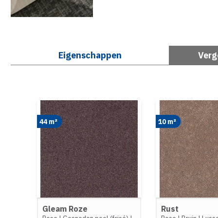
Eigenschappen
Verg
44 m²
10 m²
Gleam Roze
Rust