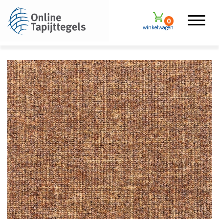
0
winkelwagen