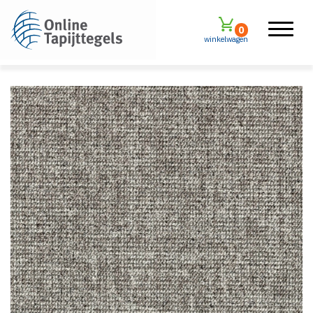
0
winkelwagen