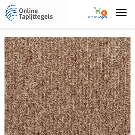
0
winkelwagen