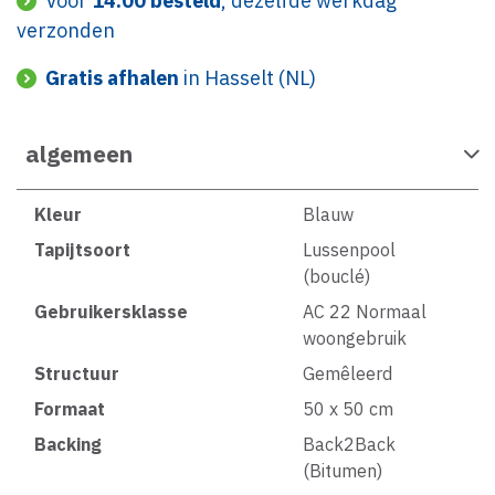
Voor
14:00 besteld
, dezelfde werkdag
verzonden
Gratis afhalen
in Hasselt (NL)
algemeen
Kleur
Blauw
Tapijtsoort
Lussenpool
(bouclé)
Gebruikersklasse
AC 22 Normaal
woongebruik
Structuur
Gemêleerd
Formaat
50 x 50 cm
Backing
Back2Back
(Bitumen)