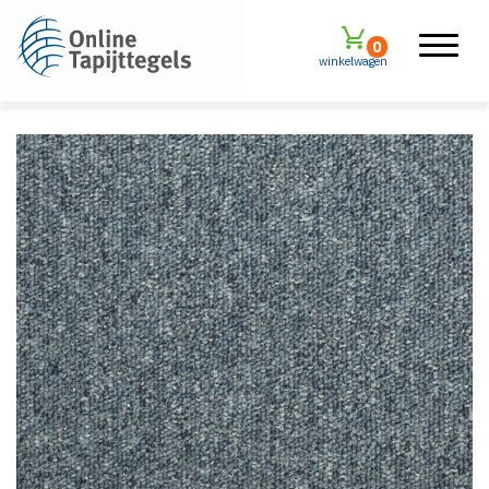
0
winkelwagen