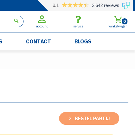
9.1
2.642 reviews
0
account
service
winkelwagen
S
CONTACT
BLOGS
BESTEL PARTIJ