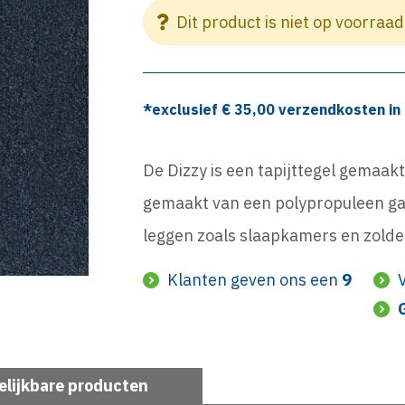
Dit product is niet op voorraad
*exclusief €
35,00
verzendkosten in 
De Dizzy is een tapijttegel gemaak
gemaakt van een polypropuleen gar
leggen zoals slaapkamers en zold
Klanten geven ons een
9
elijkbare producten