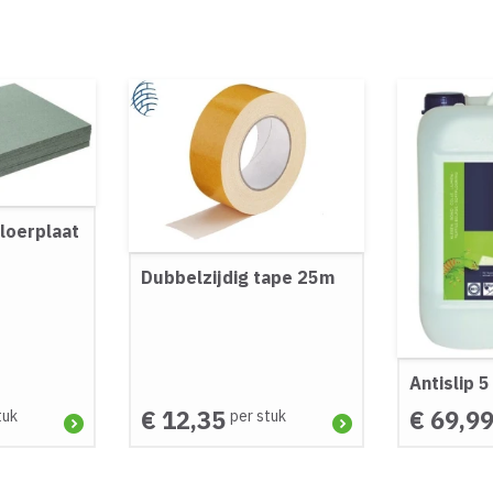
loerplaat
Dubbelzijdig tape 25m
Antislip 
€ 12,35
€ 69,9
tuk
per stuk