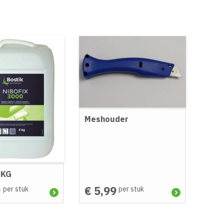
Meshouder
5 KG
9
€ 5,99
per stuk
per stuk