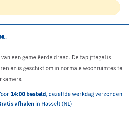
NL.
t van een gemelêerde draad. De tapijttegel is
en en is geschikt om in normale woonruimtes te
erkamers.
Voor
14:00 besteld
, dezelfde werkdag verzonden
Gratis afhalen
in Hasselt (NL)