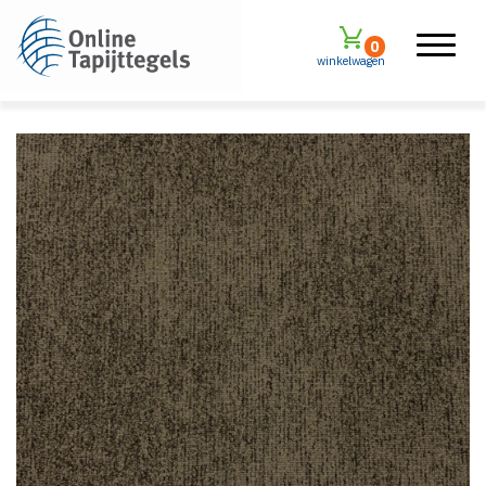
0
winkelwagen