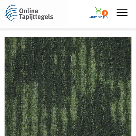
0
winkelwagen