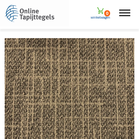
0
winkelwagen