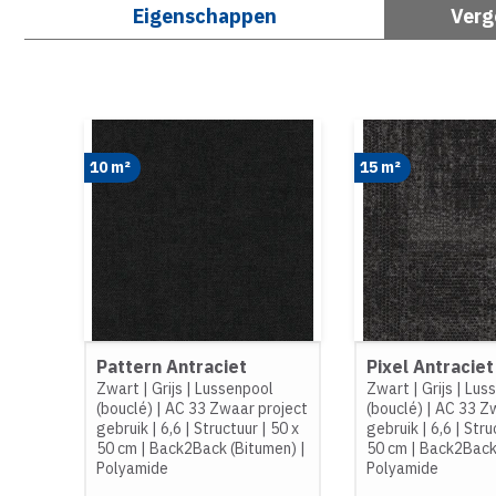
Eigenschappen
Verg
10 m²
15 m²
Pattern Antraciet
Pixel Antraciet
Zwart
|
Grijs
|
Lussenpool
Zwart
|
Grijs
|
Lus
(bouclé)
|
AC 33 Zwaar project
(bouclé)
|
AC 33 Zw
gebruik
|
6,6
|
Structuur
|
50 x
gebruik
|
6,6
|
Stru
50 cm
|
Back2Back (Bitumen)
|
50 cm
|
Back2Back
Polyamide
Polyamide