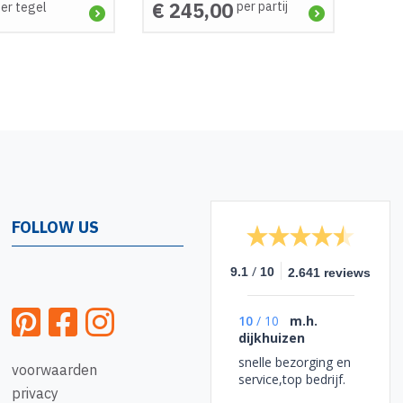
€ 245,00
per partij
er tegel
FOLLOW US
/
9.1
10
2.641 reviews
10
/
10
m.h.
dijkhuizen
snelle bezorging en
voorwaarden
service,top bedrijf.
privacy