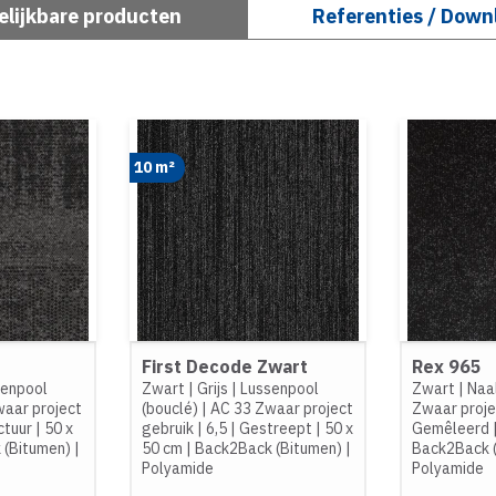
elijkbare producten
Referenties / Down
10 m²
First Decode Zwart
Rex 965
senpool
Zwart
|
Grijs
|
Lussenpool
Zwart
|
Naal
aar project
(bouclé)
|
AC 33 Zwaar project
Zwaar proje
ctuur
|
50 x
gebruik
|
6,5
|
Gestreept
|
50 x
Gemêleerd
 (Bitumen)
|
50 cm
|
Back2Back (Bitumen)
|
Back2Back 
Polyamide
Polyamide