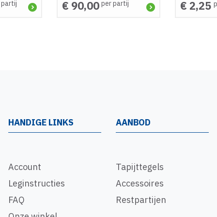
€ 90,00
€ 2,25
 partij
per partij
p
HANDIGE LINKS
AANBOD
Account
Tapijttegels
Leginstructies
Accessoires
FAQ
Restpartijen
Onze winkel