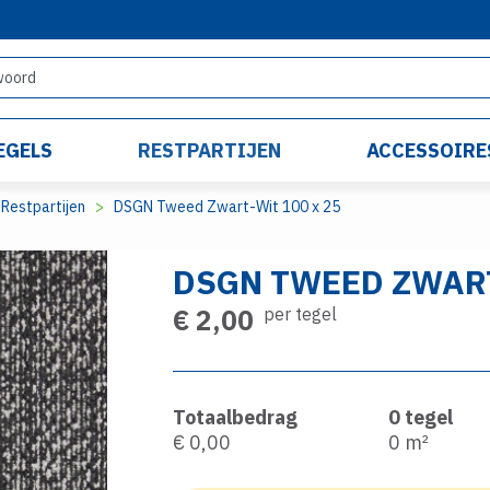
EGELS
RESTPARTIJEN
ACCESSOIRE
Restpartijen
DSGN Tweed Zwart-Wit 100 x 25
DSGN TWEED ZWART
€ 2,00
per tegel
Totaalbedrag
0
tegel
€ 0,00
0
m²