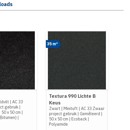
loads
35 m²
Textura 990 Lichte B
dvilt
|
AC 33
Keus
ct gebruik
|
Zwart
|
Minituft
|
AC 33 Zwaar
|
50 x 50 cm
|
project gebruik
|
Gemêleerd
|
(Bitumen)
|
50 x 50 cm
|
Ecoback
|
Polyamide