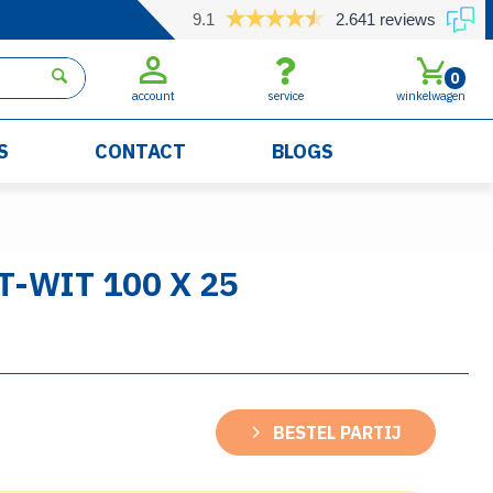
9.1
2.641 reviews
0
account
service
winkelwagen
S
CONTACT
BLOGS
-WIT 100 X 25
BESTEL PARTIJ