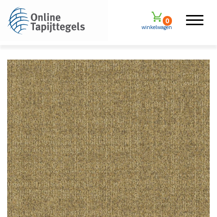
0
winkelwagen