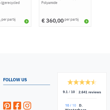
 (gerecycled
Polyamide
0
€ 360,00
per partij
per partij
FOLLOW US
/
9.1
10
2.641 reviews
10
/
10
D.
Westerhaar