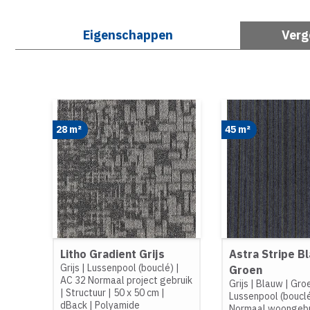
Eigenschappen
Verg
28 m²
45 m²
Litho Gradient Grijs
Astra Stripe B
Grijs
|
Lussenpool (bouclé)
|
Groen
AC 32 Normaal project gebruik
Grijs
|
Blauw
|
Gro
|
Structuur
|
50 x 50 cm
|
Lussenpool (boucl
dBack
|
Polyamide
Normaal woongebr