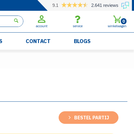
9.1
2.641 reviews
0
account
service
winkelwagen
S
CONTACT
BLOGS
BESTEL PARTIJ