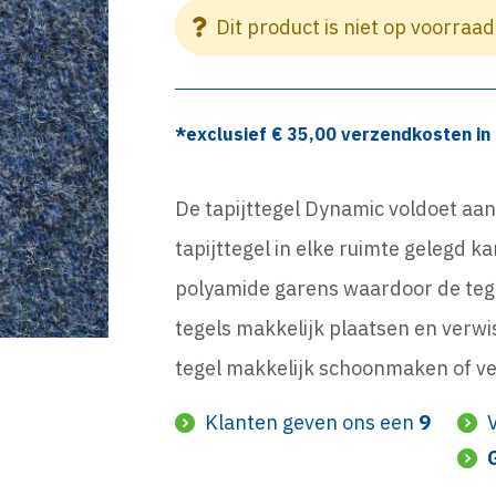
Dit product is niet op voorraad
*exclusief €
35,00
verzendkosten in 
De tapijttegel Dynamic voldoet aa
tapijttegel in elke ruimte gelegd k
polyamide garens waardoor de tegel
tegels makkelijk plaatsen en verwis
tegel makkelijk schoonmaken of v
Klanten geven ons een
9