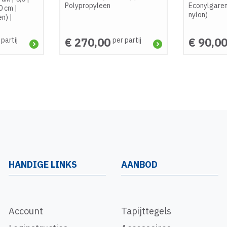
Polypropyleen
Econylgaren
0 cm
|
nylon)
en)
|
€ 270,00
€ 90,0
 partij
per partij
HANDIGE LINKS
AANBOD
Account
Tapijttegels