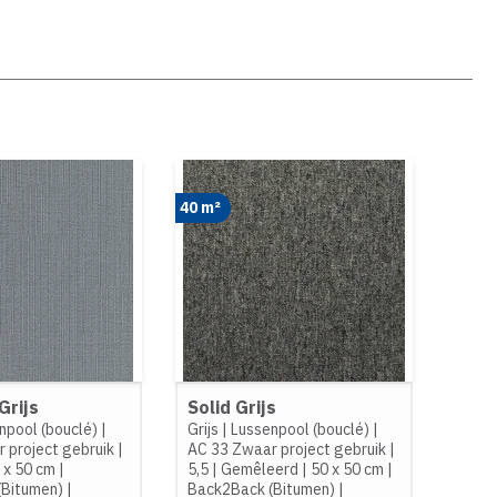
40 m²
Grijs
Solid Grijs
npool (bouclé)
|
Grijs
|
Lussenpool (bouclé)
|
 project gebruik
|
AC 33 Zwaar project gebruik
|
 x 50 cm
|
5,5
|
Gemêleerd
|
50 x 50 cm
|
(Bitumen)
|
Back2Back (Bitumen)
|