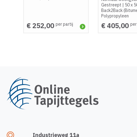
Gestreept
|
50 x 5
Back2Back (Bitum
Polypropyleen
€ 252,00
€ 405,00
per partij
per
Industrieweg 11a