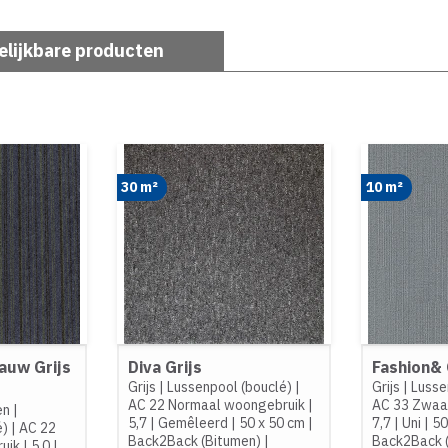
elijkbare producten
30 m²
10 m²
lauw Grijs
Diva Grijs
Fashion& 
Grijs
|
Lussenpool (bouclé)
|
Grijs
|
Lusse
AC 22 Normaal woongebruik
|
AC 33 Zwaar
en
|
5,7
|
Gemêleerd
|
50 x 50 cm
|
7,7
|
Uni
|
50
é)
|
AC 22
Back2Back (Bitumen)
|
Back2Back 
uik
|
5,0
|