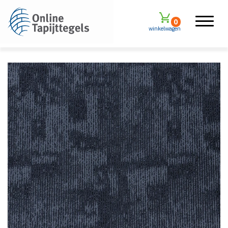
0
winkelwagen