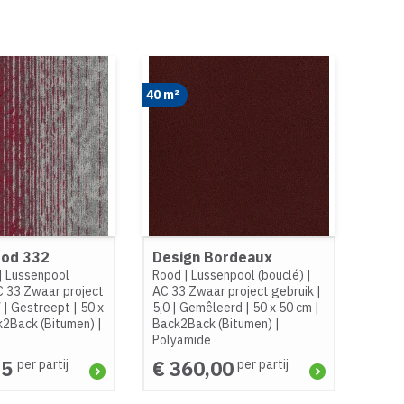
40 m²
ood 332
Design Bordeaux
|
Lussenpool
Rood
|
Lussenpool (bouclé)
|
 33 Zwaar project
AC 33 Zwaar project gebruik
|
7
|
Gestreept
|
50 x
5,0
|
Gemêleerd
|
50 x 50 cm
|
k2Back (Bitumen)
|
Back2Back (Bitumen)
|
Polyamide
25
€ 360,00
per partij
per partij