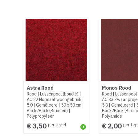
Astra Rood
Monos Rood
Rood
|
Lussenpool (bouclé)
|
Rood
|
Lussenpool 
AC 22 Normaal woongebruik
|
AC 33 Zwaar proje
5,0
|
Gemêleerd
|
50 x 50 cm
|
5,8
|
Gemêleerd
|
Back2Back (Bitumen)
|
Back2Back (Bitum
Polypropyleen
Polyamide
€ 3,50
€ 2,00
per tegel
per teg