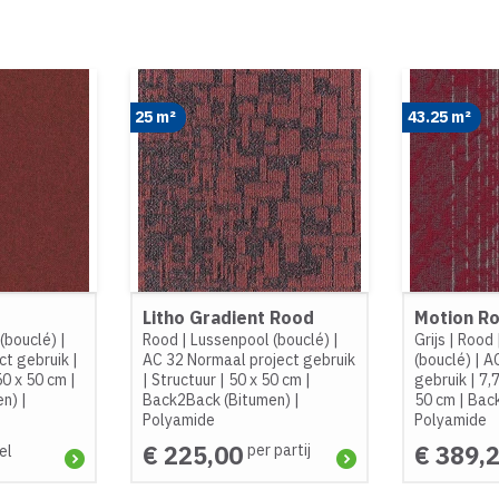
25 m²
43.25 m²
Litho Gradient Rood
Motion R
(bouclé)
|
Rood
|
Lussenpool (bouclé)
|
Grijs
|
Rood
ct gebruik
|
AC 32 Normaal project gebruik
(bouclé)
|
AC
50 x 50 cm
|
|
Structuur
|
50 x 50 cm
|
gebruik
|
7,
en)
|
Back2Back (Bitumen)
|
50 cm
|
Bac
Polyamide
Polyamide
€ 225,00
€ 389,
per partij
el