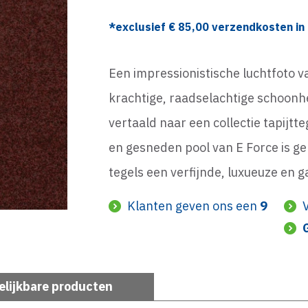
*exclusief €
85,00
verzendkosten in 
Een impressionistische luchtfoto v
krachtige, raadselachtige schoonh
vertaald naar een collectie tapijtt
en gesneden pool van E Force is g
tegels een verfijnde, luxueuze en ga
Klanten geven ons een
9
elijkbare producten