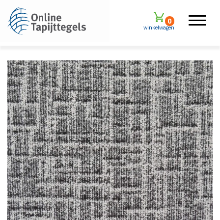
0
winkelwagen