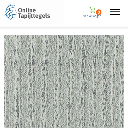
0
winkelwagen