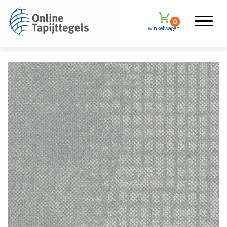
0
winkelwagen