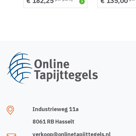
€ 182,25
€ 135,00
Industrieweg 11a
8061 RB Hasselt
verkoop@onlinetapijttegels.nl