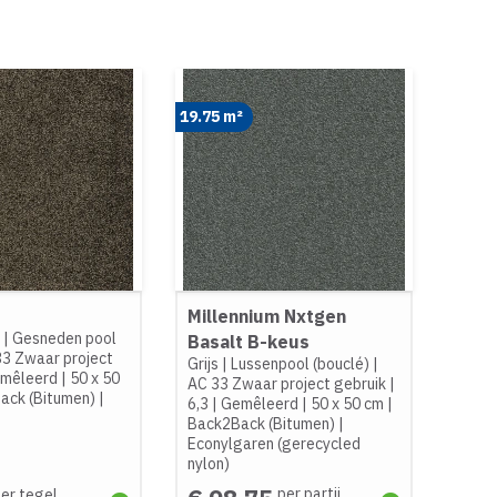
19.75 m²
Millennium Nxtgen
e
|
Gesneden pool
Basalt B-keus
33 Zwaar project
Grijs
|
Lussenpool (bouclé)
|
mêleerd
|
50 x 50
AC 33 Zwaar project gebruik
|
ack (Bitumen)
|
6,3
|
Gemêleerd
|
50 x 50 cm
|
Back2Back (Bitumen)
|
Econylgaren (gerecycled
nylon)
per partij
er tegel