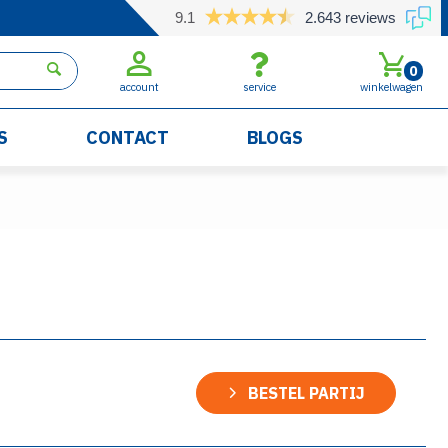
9.1
2.643 reviews
0
account
service
winkelwagen
S
CONTACT
BLOGS
BESTEL PARTIJ