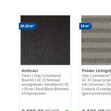
20.25 m²
15 m²
Anthraci
Polder Lichtgri
Zwart
|
Grijs
|
Lussenpool
Grijs
|
Lussenpool 
(bouclé)
|
AC 22 Normaal
AC 33 Zwaar proje
woongebruik
|
Gemêleerd
|
50
6,8
|
Structuur
|
50
x 50 cm
|
Back2Back (Bitumen)
Ecoback
|
Econylg
|
Polypropyleen
(gerecycled nylon)
per partij
per