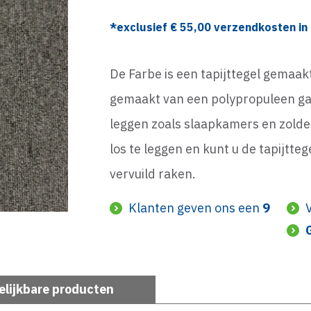
*exclusief €
55,00
verzendkosten in 
De Farbe is een tapijttegel gemaak
gemaakt van een polypropuleen gar
leggen zoals slaapkamers en zolde
los te leggen en kunt u de tapijtte
vervuild raken.
Klanten geven ons een
9
elijkbare producten