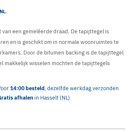
NL.
t van een gemelêerde draad. De tapijttegel is
en en is geschikt om in normale woonruimtes te
rkamers. Door de bitumen backing is de tapijttegel
gel makkelijk wisselen mochten de tapijttegels
Voor
14:00 besteld
, dezelfde werkdag verzonden
Gratis afhalen
in Hasselt (NL)