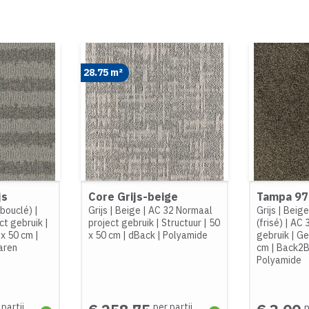
28.75 m²
js
Core Grijs-beige
Tampa 97
(bouclé)
|
Grijs
|
Beige
|
AC 32 Normaal
Grijs
|
Beig
ct gebruik
|
project gebruik
|
Structuur
|
50
(frisé)
|
AC 
 x 50 cm
|
x 50 cm
|
dBack
|
Polyamide
gebruik
|
Ge
aren
cm
|
Back2B
Polyamide
 partij
per partij
p