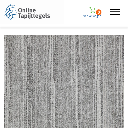
0
winkelwagen