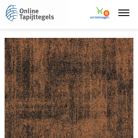
0
winkelwagen