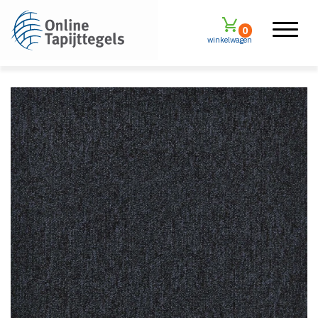
0
winkelwagen