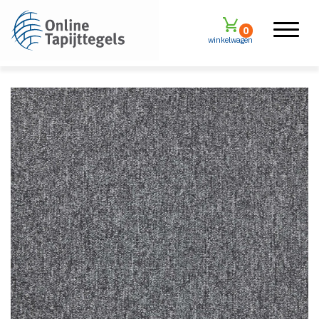
0
winkelwagen