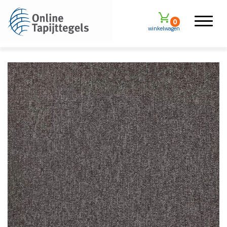
0
winkelwagen