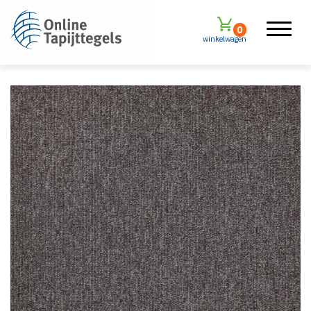
0
winkelwagen