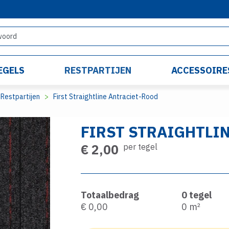
EGELS
RESTPARTIJEN
ACCESSOIRE
Restpartijen
First Straightline Antraciet-Rood
FIRST STRAIGHTLI
€ 2,00
per tegel
Totaalbedrag
0
tegel
€ 0,00
0
m²