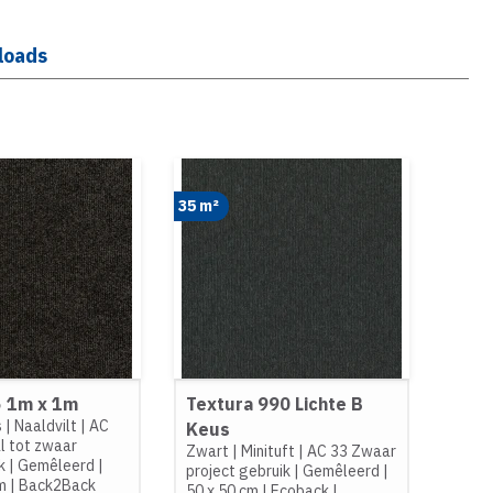
loads
35 m²
5 1m x 1m
Textura 990 Lichte B
s
|
Naaldvilt
|
AC
Keus
l tot zwaar
Zwart
|
Minituft
|
AC 33 Zwaar
k
|
Gemêleerd
|
project gebruik
|
Gemêleerd
|
m
|
Back2Back
50 x 50 cm
|
Ecoback
|