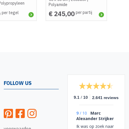
Polypropyleen
Polyamide
0
€ 245,00
per partij
per tegel
FOLLOW US
/
9.1
10
2.641 reviews
9
/
10
Marc
Alexander Strijker
Ik was op zoek naar
voorwaarden