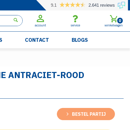
9.1
2.641 reviews
0
account
service
winkelwagen
S
CONTACT
BLOGS
NE ANTRACIET-ROOD
BESTEL PARTIJ