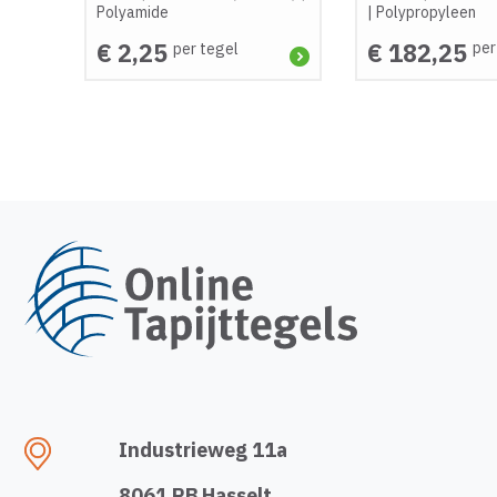
Polyamide
|
Polypropyleen
€ 2,25
€ 182,25
per
per tegel
Industrieweg 11a
8061 RB Hasselt