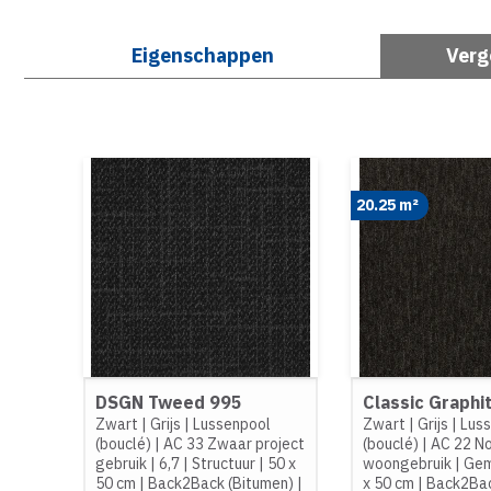
Eigenschappen
Verg
20.25 m²
DSGN Tweed 995
Classic Graphi
Zwart
|
Grijs
|
Lussenpool
Zwart
|
Grijs
|
Lus
(bouclé)
|
AC 33 Zwaar project
(bouclé)
|
AC 22 N
gebruik
|
6,7
|
Structuur
|
50 x
woongebruik
|
Gem
50 cm
|
Back2Back (Bitumen)
|
x 50 cm
|
Back2Bac