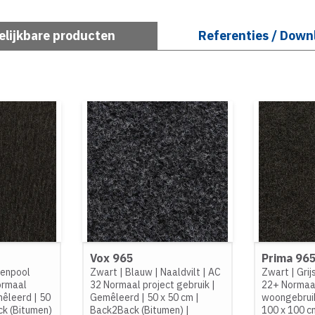
elijkbare producten
Referenties / Down
t
Vox 965
Prima 96
senpool
Zwart
|
Blauw
|
Naaldvilt
|
AC
Zwart
|
Grij
ormaal
32 Normaal project gebruik
|
22+ Normaa
êleerd
|
50
Gemêleerd
|
50 x 50 cm
|
woongebrui
k (Bitumen)
Back2Back (Bitumen)
|
100 x 100 c