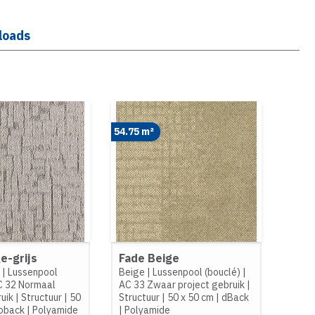
loads
54.75 m²
ge-grijs
Fade Beige
e
|
Lussenpool
Beige
|
Lussenpool (bouclé)
|
C 32 Normaal
AC 33 Zwaar project gebruik
|
ruik
|
Structuur
|
50
Structuur
|
50 x 50 cm
|
dBack
oback
|
Polyamide
|
Polyamide