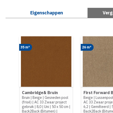
Eigenschappen
Verg
35 m²
26 m²
Cambridge& Bruin
First Forward 
Bruin
|
Beige
|
Gesneden pool
Beige
|
Lussenpool
(frisé)
|
AC 33 Zwaar project
AC 33 Zwaar proje
gebruik
|
8,0
|
Uni
|
50 x 50 cm
|
6,2
|
Gemêleerd
|
Back2Back (Bitumen)
|
Back2Back (Bitum