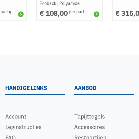
Ecoback
|
Polyamide
€ 108,00
€ 315,
 partij
per partij
HANDIGE LINKS
AANBOD
Account
Tapijttegels
Leginstructies
Accessoires
FAQ
Restpartijen