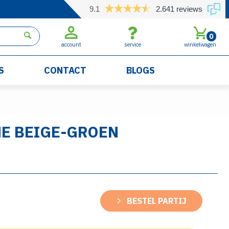
9.1
2.641 reviews
0
account
service
winkelwagen
S
CONTACT
BLOGS
NE BEIGE-GROEN
BESTEL PARTIJ