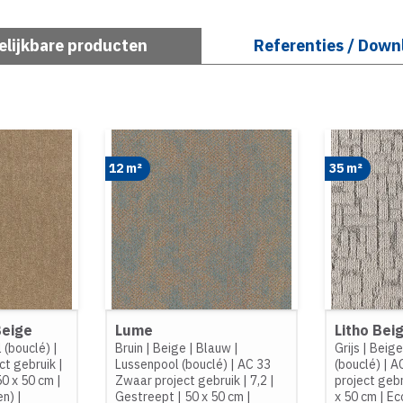
elijkbare producten
Referenties / Down
12 m²
35 m²
Beige
Lume
Litho Bei
 (bouclé)
|
Bruin
|
Beige
|
Blauw
|
Grijs
|
Beig
ct gebruik
|
Lussenpool (bouclé)
|
AC 33
(bouclé)
|
A
50 x 50 cm
|
Zwaar project gebruik
|
7,2
|
project geb
en)
|
Gestreept
|
50 x 50 cm
|
x 50 cm
|
Ec